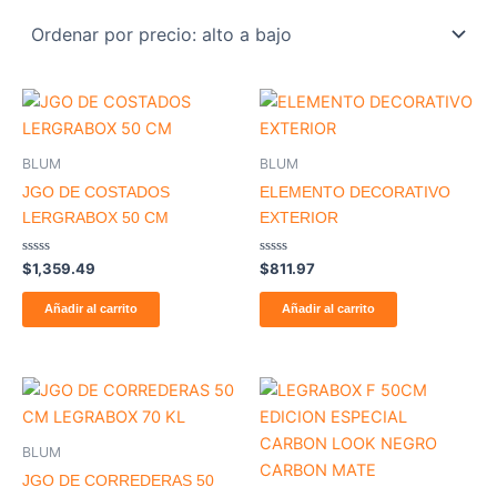
BLUM
BLUM
JGO DE COSTADOS
ELEMENTO DECORATIVO
LERGRABOX 50 CM
EXTERIOR
Valorado
Valorado
$
1,359.49
$
811.97
con
con
0
0
de
de
Añadir al carrito
Añadir al carrito
5
5
BLUM
JGO DE CORREDERAS 50