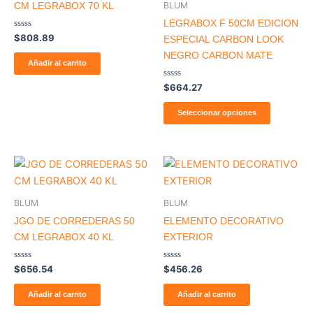
BLUM
CM LEGRABOX 70 KL
LEGRABOX F 50CM EDICION
Valorado
$
808.89
ESPECIAL CARBON LOOK
con
0
NEGRO CARBON MATE
de
Añadir al carrito
5
Valorado
$
664.27
con
0
de
Seleccionar opciones
5
BLUM
BLUM
JGO DE CORREDERAS 50
ELEMENTO DECORATIVO
CM LEGRABOX 40 KL
EXTERIOR
Valorado
Valorado
$
656.54
$
456.26
con
con
0
0
de
de
Añadir al carrito
Añadir al carrito
5
5