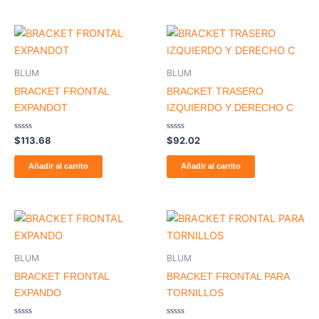
BLUM
BLUM
BRACKET FRONTAL
BRACKET TRASERO
EXPANDOT
IZQUIERDO Y DERECHO C
Valorado
Valorado
$
113.68
$
92.02
con
con
0
0
de
de
Añadir al carrito
Añadir al carrito
5
5
BLUM
BLUM
BRACKET FRONTAL
BRACKET FRONTAL PARA
EXPANDO
TORNILLOS