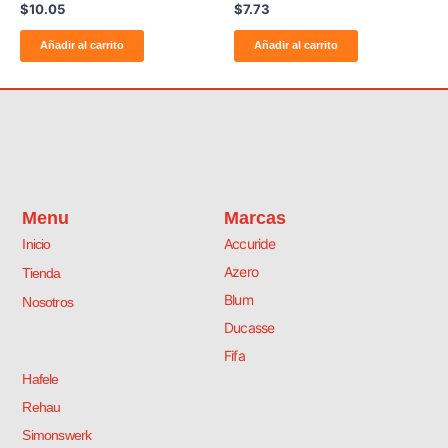
Valorado
Valorado
$
10.05
$
7.73
con
con
0
0
de
de
Añadir al carrito
Añadir al carrito
5
5
Menu
Marcas
Accuride
Inicio
Azero
Tienda
Blum
Nosotros
Ducasse
Fifa
Hafele
Rehau
Simonswerk