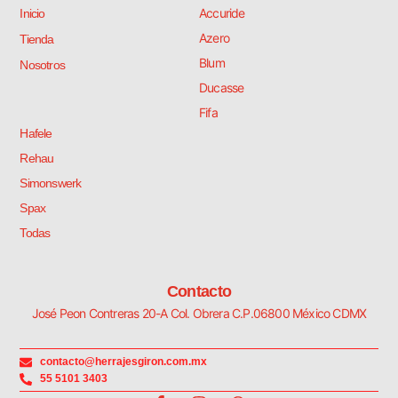
Accuride
Inicio
Azero
Tienda
Blum
Nosotros
Ducasse
Fifa
Hafele
Rehau
Simonswerk
Spax
Todas
Contacto
José Peon Contreras 20-A Col. Obrera C.P.06800 México CDMX
contacto@herrajesgiron.com.mx
55 5101 3403