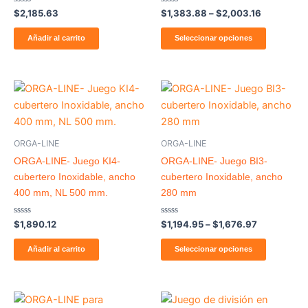
pueden
Valorado
Valorado
$
2,185.63
$
1,383.88
–
$
2,003.16
con
con
elegir
0
0
de
de
Añadir al carrito
Seleccionar opciones
en
5
5
la
página
Price
Este
de
range:
producto
producto
$1,194.95
through
tiene
$1,676.97
múltiples
ORGA-LINE
ORGA-LINE
variantes
ORGA-LINE- Juego KI4-
ORGA-LINE- Juego BI3-
Las
cubertero Inoxidable, ancho
cubertero Inoxidable, ancho
opcione
400 mm, NL 500 mm.
280 mm
se
pueden
Valorado
Valorado
$
1,890.12
$
1,194.95
–
$
1,676.97
con
con
elegir
0
0
de
de
Añadir al carrito
Seleccionar opciones
en
5
5
la
página
de