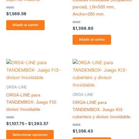
parcial), LN=500 mm,
Valorado
$
1,569.59
Ancho=280 mm.
con
0
de
Añadir al carrito
Valorado
5
$
1,396.80
con
0
de
Añadir al carrito
5
Price
Este
range:
producto
$1,107.75
through
tiene
$1,393.57
múltiples
ORGA-LINE
variantes.
ORGA-LINE
ORGA-LINE para
Las
TANDEMBOX- Juego FI3-
ORGA-LINE para
opciones
divisor Inoxidable
TANDEMBOX- Juego KI3-
se
cubertero y divisor Inoxidable.
pueden
Valorado
$
1,107.75
–
$
1,393.57
con
elegir
0
Valorado
$
1,356.43
de
con
Seleccionar opciones
en
5
0