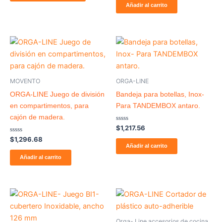
de
Añadir al carrito
la
5
página
de
producto
MOVENTO
ORGA-LINE
ORGA-LINE Juego de división
Bandeja para botellas, Inox-
en compartimentos, para
Para TANDEMBOX antaro.
cajón de madera.
Valorado
$
1,217.56
con
Valorado
$
1,296.68
0
con
de
Añadir al carrito
0
5
de
Añadir al carrito
5
Price
Este
range:
producto
$771.07
through
tiene
Orga- Line accesorios de cocina