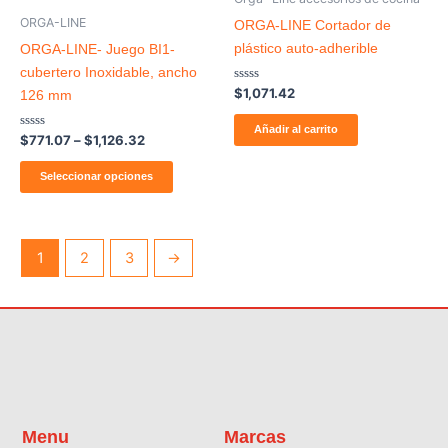
$1,126.32
múltiples
ORGA-LINE
ORGA-LINE Cortador de
variantes.
plástico auto-adherible
ORGA-LINE- Juego BI1-
Las
cubertero Inoxidable, ancho
opciones
Valorado
$
1,071.42
126 mm
con
se
0
de
Añadir al carrito
pueden
Valorado
$
771.07
–
$
1,126.32
5
con
elegir
0
de
Seleccionar opciones
en
5
la
página
de
1
2
3
→
producto
Menu
Marcas