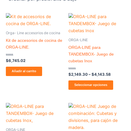
Price
Este
range:
producto
$2,149.30
through
tiene
Orga- Line accesorios de cocina
$4,143.58
múltiples
ORGA-LINE
Kit de accesorios de cocina de
variantes
ORGA-LINE.
ORGA-LINE para
Las
TANDEMBOX- Juego de
opcione
Valorado
$
6,745.02
cubetas Inox
con
se
0
de
Añadir al carrito
pueden
Valorado
5
$
2,149.30
–
$
4,143.58
con
elegir
0
de
Seleccionar opciones
en
5
la
página
Price
Price
Este
Este
de
range:
range:
producto
producto
producto
$2,471.45
$2,506.98
through
tiene
through
tiene
$3,374.13
$2,925.21
múltiples
múltiples
ORGA-LINE