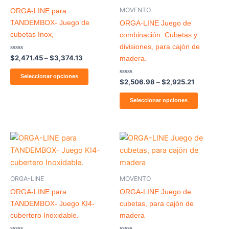
variantes.
variantes
MOVENTO
ORGA-LINE para
Las
Las
TANDEMBOX- Juego de
ORGA-LINE Juego de
opciones
opcione
cubetas Inox,
combinación: Cubetas y
se
se
divisiones, para cajón de
pueden
pueden
Valorado
$
2,471.45
–
$
3,374.13
madera.
con
elegir
elegir
0
de
Seleccionar opciones
en
en
Valorado
5
$
2,506.98
–
$
2,925.21
con
la
la
0
de
Seleccionar opciones
página
página
5
de
de
producto
producto
Price
Este
range:
producto
$1,383.88
through
tiene
$2,003.16
múltiples
ORGA-LINE
MOVENTO
variantes
ORGA-LINE para
ORGA-LINE Juego de
Las
TANDEMBOX- Juego KI4-
cubetas, para cajón de
opcione
cubertero Inoxidable.
madera
se