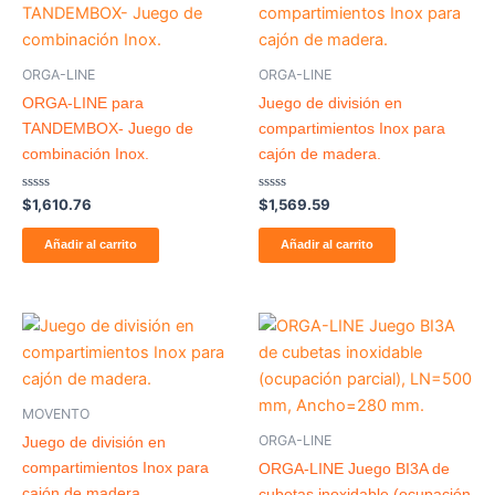
producto
ORGA-LINE
ORGA-LINE
ORGA-LINE para
Juego de división en
TANDEMBOX- Juego de
compartimientos Inox para
combinación Inox.
cajón de madera.
Valorado
Valorado
$
1,610.76
$
1,569.59
con
con
0
0
de
de
Añadir al carrito
Añadir al carrito
5
5
MOVENTO
ORGA-LINE
Juego de división en
compartimientos Inox para
ORGA-LINE Juego BI3A de
cajón de madera.
cubetas inoxidable (ocupación