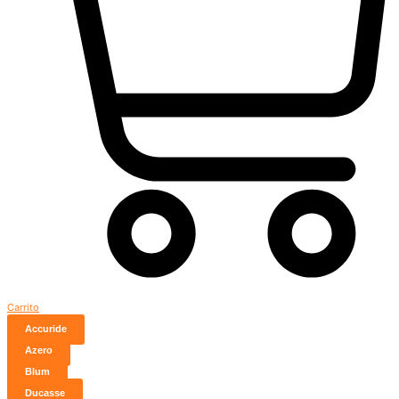
Carrito
Accuride
Azero
Blum
Ducasse