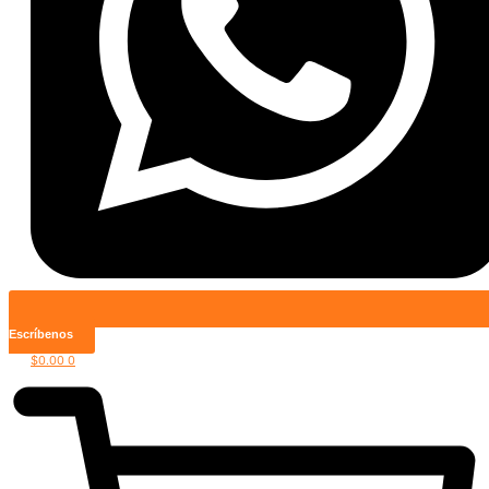
Escríbenos
$
0.00
0