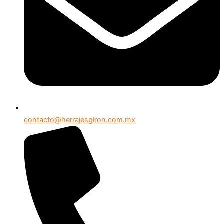
contacto@herrajesgiron.com.mx