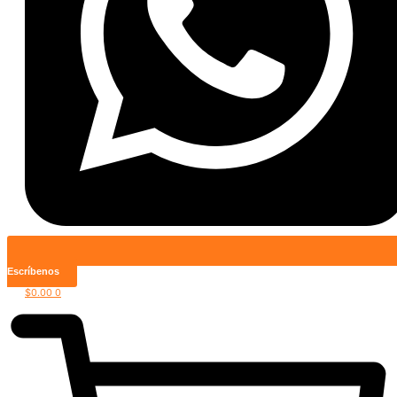
Escríbenos
$
0.00
0