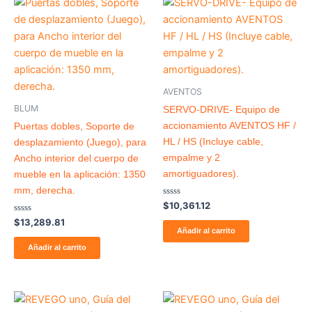
AVENTOS
BLUM
SERVO-DRIVE- Equipo de
accionamiento AVENTOS HF /
Puertas dobles, Soporte de
HL / HS (Incluye cable,
desplazamiento (Juego), para
empalme y 2
Ancho interior del cuerpo de
amortiguadores).
mueble en la aplicación: 1350
mm, derecha.
Valorado
$
10,361.12
con
Valorado
0
$
13,289.81
con
de
Añadir al carrito
0
5
de
Añadir al carrito
5