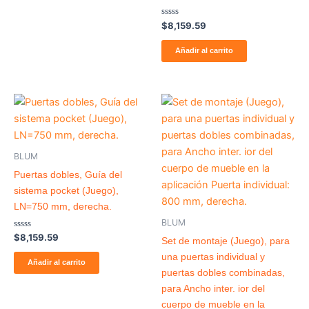
Valorado
$
8,159.59
con
0
de
Añadir al carrito
5
BLUM
Puertas dobles, Guía del
sistema pocket (Juego),
LN=750 mm, derecha.
BLUM
Valorado
$
8,159.59
Set de montaje (Juego), para
con
0
una puertas individual y
de
Añadir al carrito
5
puertas dobles combinadas,
para Ancho inter. ior del
cuerpo de mueble en la