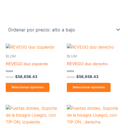
BLUM
BLUM
REVEGO duo izquierdo
REVEGO duo derecho
Valorado
Valorado
$
58,658.43
$
58,658.43
DESDE:
DESDE:
con
con
0
0
de
de
Seleccionar opciones
Seleccionar opciones
5
5
Price
Price
Este
Este
range:
range:
producto
producto
$32,400.98
$32,4
tiene
through
tiene
throug
$33,980.25
$33,9