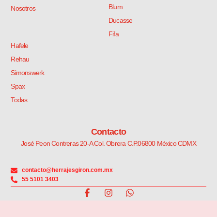
Blum
Nosotros
Ducasse
Fifa
Hafele
Rehau
Simonswerk
Spax
Todas
Contacto
José Peon Contreras 20-A Col. Obrera C.P.06800 México CDMX
contacto@herrajesgiron.com.mx
55 5101 3403
F
I
W
a
n
h
c
s
a