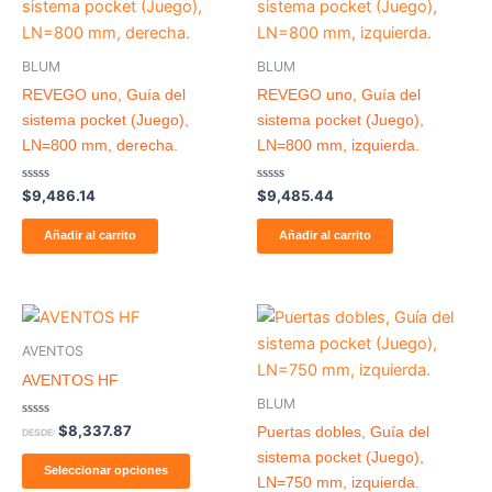
BLUM
BLUM
REVEGO uno, Guía del
REVEGO uno, Guía del
sistema pocket (Juego),
sistema pocket (Juego),
LN=800 mm, derecha.
LN=800 mm, izquierda.
Valorado
Valorado
$
9,486.14
$
9,485.44
con
con
0
0
de
de
Añadir al carrito
Añadir al carrito
5
5
AVENTOS
AVENTOS HF
BLUM
Valorado
$
8,337.87
Puertas dobles, Guía del
DESDE:
con
0
sistema pocket (Juego),
de
Seleccionar opciones
5
LN=750 mm, izquierda.