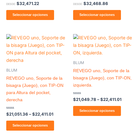
Valorado
Valorado
$
32,471.22
$
32,468.86
DESDE:
DESDE:
con
con
0
0
de
de
Seleccionar opciones
Seleccionar opciones
5
5
Price
Price
Este
Este
range:
range:
producto
producto
$21,051.36
$21,049.
through
tiene
tiene
through
$22,411.01
$22,411.
múltiples
múltiples
BLUM
variantes.
variantes
BLUM
REVEGO uno, Soporte de la
Las
Las
bisagra (Juego), con TIP-ON,
REVEGO uno, Soporte de la
opciones
opcione
izquierda.
bisagra (Juego), con TIP-ON
se
se
para Altura del pocket,
pueden
pueden
Valorado
$
21,049.78
–
$
22,411.01
derecha
con
elegir
elegir
0
de
Seleccionar opciones
en
en
Valorado
$
21,051.36
–
$
22,411.01
5
con
la
la
0
de
Seleccionar opciones
página
página
5
de
de