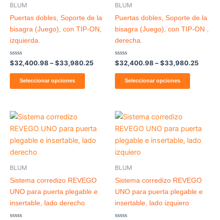
múltiples
múltiples
BLUM
BLUM
variantes.
variantes
Puertas dobles, Soporte de la
Puertas dobles, Soporte de la
Las
Las
bisagra (Juego), con TIP-ON,
bisagra (Juego), con TIP-ON ,
opciones
opcione
izquierda.
derecha.
se
se
pueden
pueden
Valorado
Valorado
$
32,400.98
–
$
33,980.25
$
32,400.98
–
$
33,980.25
con
con
elegir
elegir
0
0
de
de
Seleccionar opciones
Seleccionar opciones
en
en
5
5
la
la
página
página
de
de
producto
producto
BLUM
BLUM
Sistema corredizo REVEGO
Sistema corredizo REVEGO
UNO para puerta plegable e
UNO para puerta plegable e
insertable, lado derecho
insertable, lado izquiero