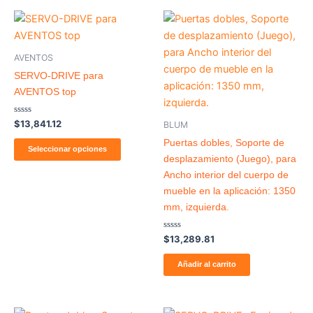
producto
producto
AVENTOS
SERVO-DRIVE para
AVENTOS top
Valorado
$
13,841.12
BLUM
con
0
Puertas dobles, Soporte de
de
Seleccionar opciones
5
desplazamiento (Juego), para
Ancho interior del cuerpo de
mueble en la aplicación: 1350
mm, izquierda.
Valorado
$
13,289.81
con
0
de
Añadir al carrito
5