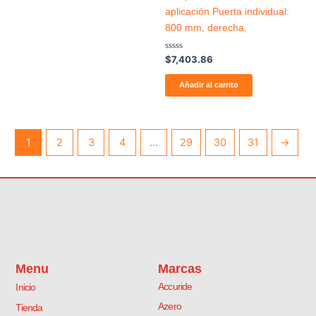
aplicación Puerta individual:
800 mm, derecha.
Valorado
$
7,403.86
con
0
de
Añadir al carrito
5
1
2
3
4
…
29
30
31
→
Menu
Marcas
Accuride
Inicio
Azero
Tienda