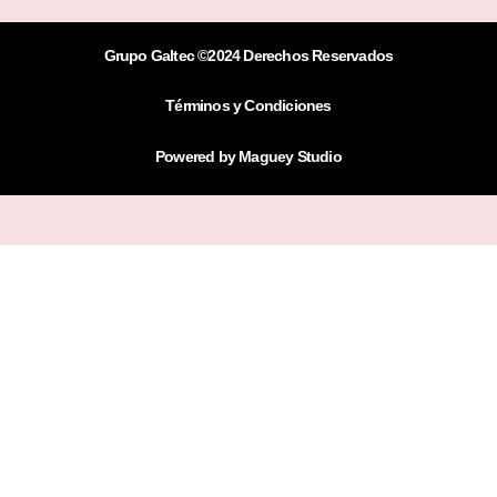
e
t
t
b
a
s
o
g
a
Grupo Galtec ©2024 Derechos Reservados
o
r
p
k
a
p
-
m
Términos y Condiciones
f
Powered by
Maguey Studio