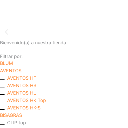
Ir
al
contenido
Bienvenido(a) a nuestra tienda
Filtrar por:
BLUM
Descubriendo espacio
AVENTOS
AVENTOS HF
AVENTOS HS
Descubre tu espacio con nuestros productos Bl
AVENTOS HL
AVENTOS HK Top
AVENTOS HK-S
BISAGRAS
CLIP top