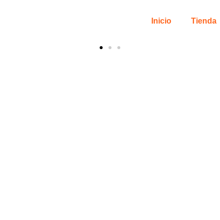
Inicio
Tienda
s
um®