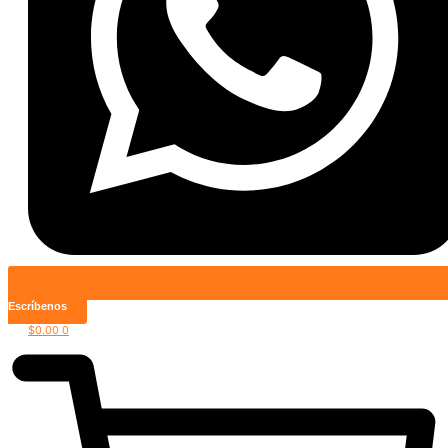
Escríbenos
$
0.00
0