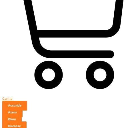
Carrito
Accuride
Azero
Blum
Ducasse