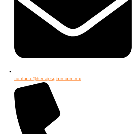
contacto@herrajesgiron.com.mx