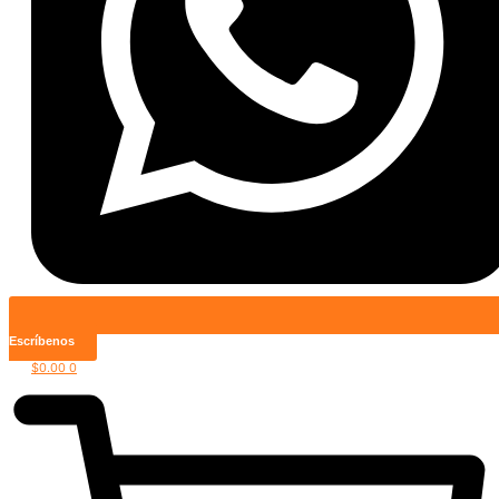
Escríbenos
$
0.00
0