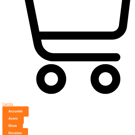
Carrito
Accuride
Azero
Blum
Ducasse