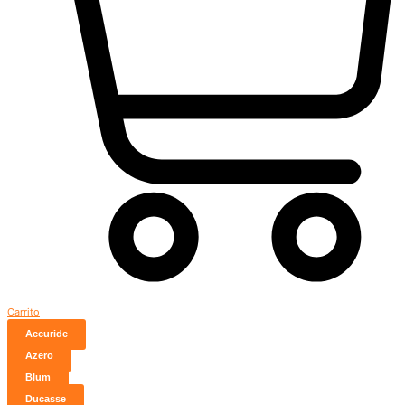
Carrito
Accuride
Azero
Blum
Ducasse