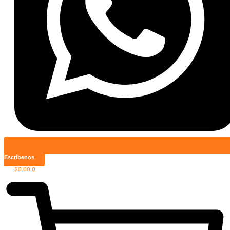
Escríbenos
$
0.00
0