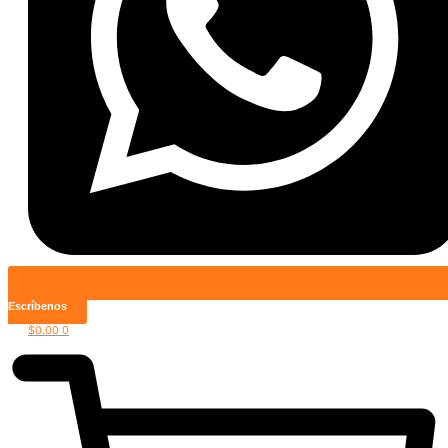
Escríbenos
$
0.00
0