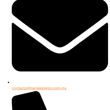
contacto@herrajesgiron.com.mx