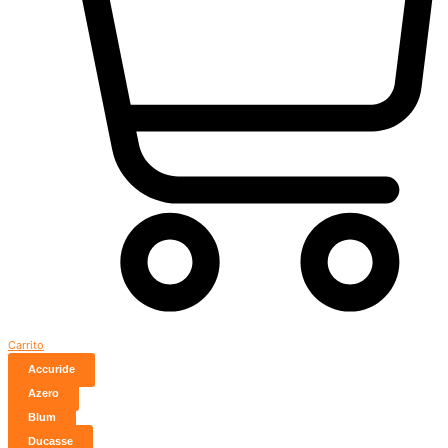
Carrito
Accuride
Azero
Blum
Ducasse