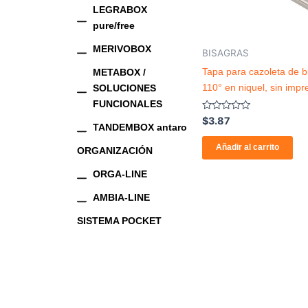
LEGRABOX
pure/free
MERIVOBOX
BISAGRAS
Tapa para cazoleta de b
METABOX /
110° en niquel, sin impr
SOLUCIONES
FUNCIONALES
Valorado
$
3.87
TANDEMBOX antaro
con
0
de
Añadir al carrito
ORGANIZACIÓN
5
ORGA-LINE
AMBIA-LINE
SISTEMA POCKET
REVEGO
REVEGO duo