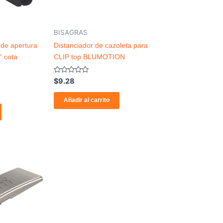
BISAGRAS
 de apertura
Distanciador de cazoleta para
° cota
CLIP top BLUMOTION
Valorado
$
9.28
con
0
de
Añadir al carrito
5