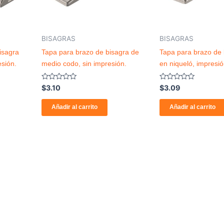
BISAGRAS
BISAGRAS
isagra
Tapa para brazo de bisagra de
Tapa para brazo de 
esión.
medio codo, sin impresión.
en niqueló, impres
Valorado
Valorado
$
3.10
$
3.09
con
con
0
0
de
de
Añadir al carrito
Añadir al carrito
5
5