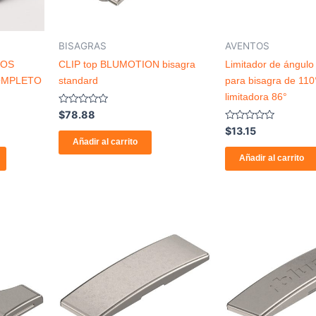
BISAGRAS
AVENTOS
DOS
CLIP top BLUMOTION bisagra
Limitador de ángulo
OMPLETO
standard
para bisagra de 110
limitadora 86°
Valorado
$
78.88
con
Valorado
$
13.15
0
con
de
Añadir al carrito
0
5
de
Añadir al carrito
5