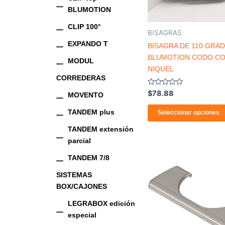
BLUMOTION
CLIP 100°
BISAGRAS
EXPANDO T
BISAGRA DE 110 GRA
BLUMOTION CODO C
MODUL
NIQUEL
CORREDERAS
Valorado
$
78.88
MOVENTO
con
0
de
TANDEM plus
Seleccionar opciones
5
TANDEM extensión
parcial
TANDEM 7/8
SISTEMAS
BOX/CAJONES
LEGRABOX edición
especial