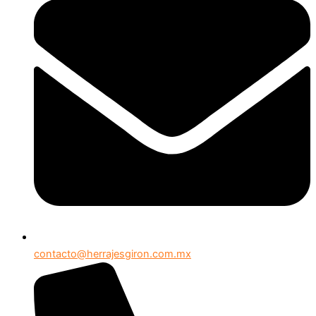
contacto@herrajesgiron.com.mx