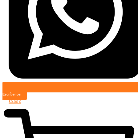
Escríbenos
$
0.00
0