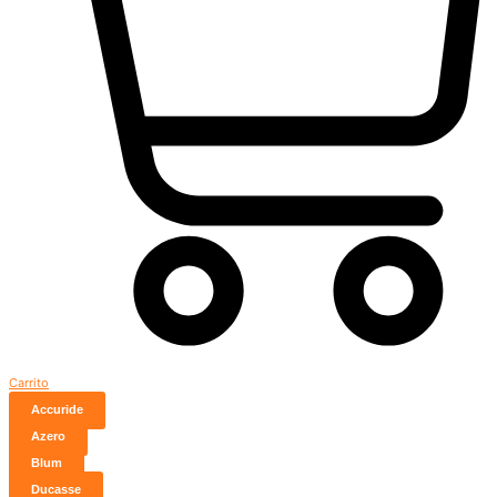
Carrito
Accuride
Azero
Blum
Ducasse