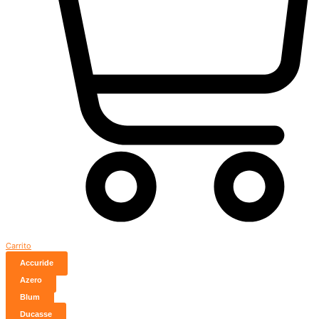
Carrito
Accuride
Azero
Blum
Ducasse