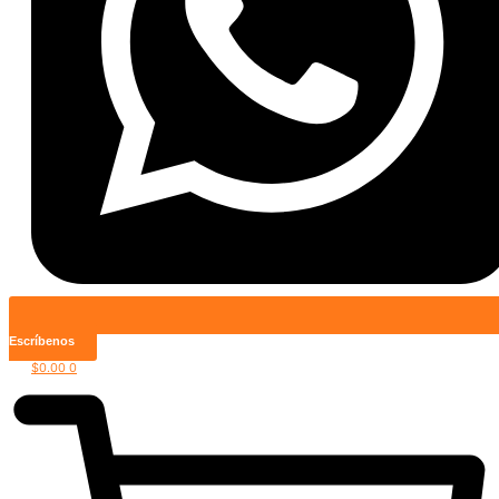
Escríbenos
$
0.00
0