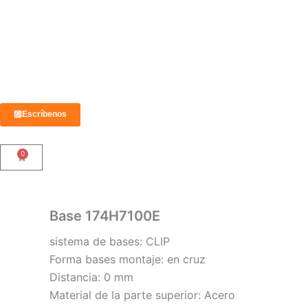
Ir
al
contenido
Escríbenos
0
Carrito
Base 174H7100E
sistema de bases: CLIP
Forma bases montaje: en cruz
Distancia: 0 mm
Material de la parte superior: Acero