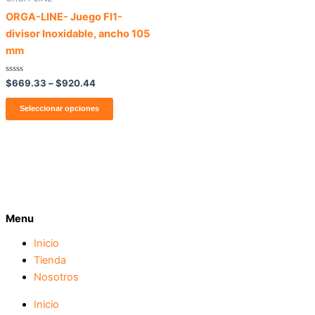
se
ORGA-LINE- Juego FI1-
pueden
divisor Inoxidable, ancho 105
elegir
mm
en
la
Valorado
$
669.33
–
$
920.44
con
página
0
de
Seleccionar opciones
de
5
producto
Menu
Inicio
Tienda
Nosotros
Inicio