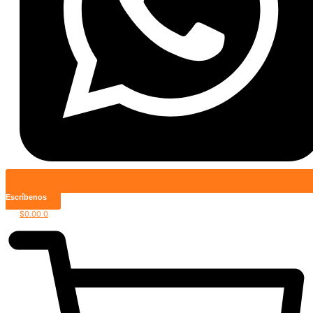
Escríbenos
$
0.00
0