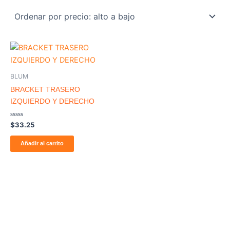
BLUM
BRACKET TRASERO
IZQUIERDO Y DERECHO
Valorado
$
33.25
con
0
de
Añadir al carrito
5