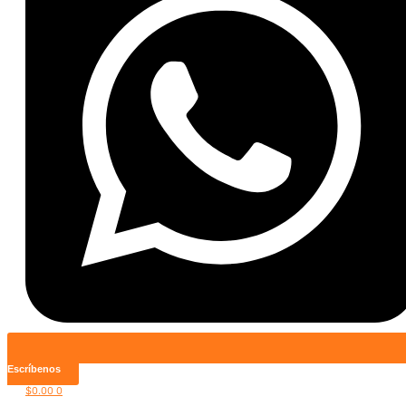
Escríbenos
$
0.00
0