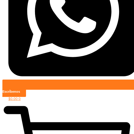
Escríbenos
$
0.00
0