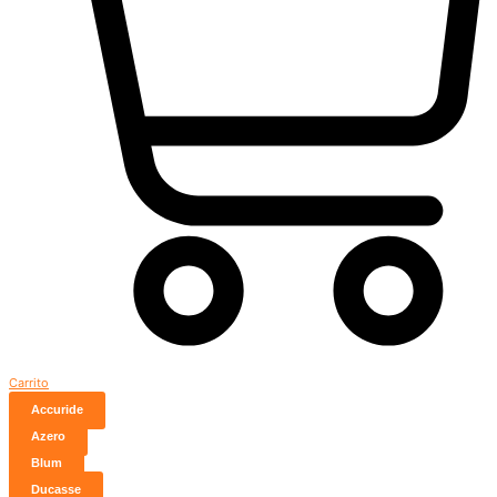
Carrito
Accuride
Azero
Blum
Ducasse