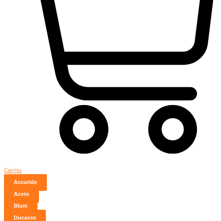
Carrito
Accuride
Azero
Blum
Ducasse