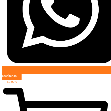
Escríbenos
$
0.00
0