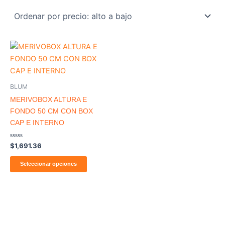
BLUM
MERIVOBOX ALTURA E
FONDO 50 CM CON BOX
CAP E INTERNO
Valorado
$
1,691.36
con
0
de
Seleccionar opciones
5