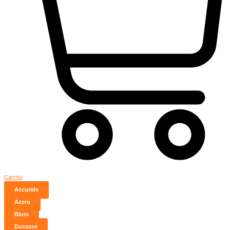
Carrito
Accuride
Azero
Blum
Ducasse