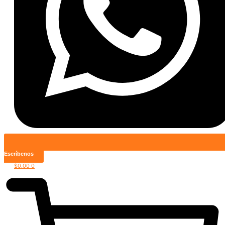
Escríbenos
$
0.00
0