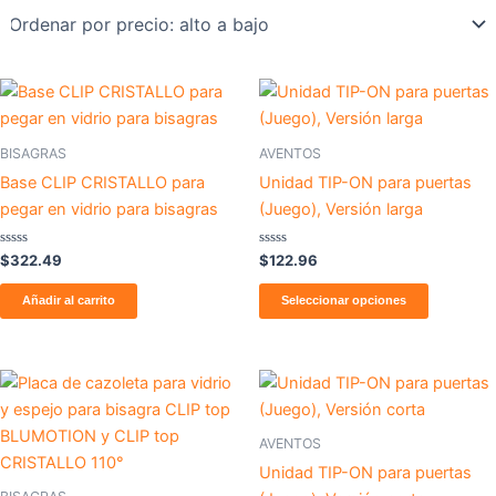
Este
producto
tiene
BISAGRAS
AVENTOS
múltiples
Base CLIP CRISTALLO para
Unidad TIP-ON para puertas
variantes
pegar en vidrio para bisagras
(Juego), Versión larga
Las
opcione
Valorado
Valorado
$
322.49
$
122.96
con
con
se
0
0
de
de
Añadir al carrito
Seleccionar opciones
pueden
5
5
elegir
en
Este
la
producto
página
tiene
de
AVENTOS
múltiples
producto
Unidad TIP-ON para puertas
variantes