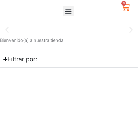
Ir
0
Carr
al
contenido
Bienvenido(a) a nuestra tienda
Herrajes con diseño y estilo
Filtrar por: