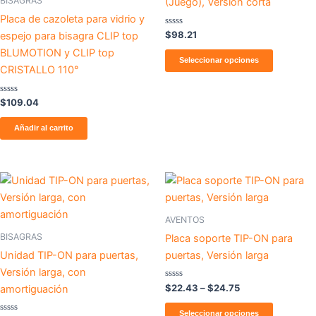
BISAGRAS
(Juego), Versión corta
Las
Placa de cazoleta para vidrio y
opcione
Valorado
$
98.21
espejo para bisagra CLIP top
con
se
0
BLUMOTION y CLIP top
de
Seleccionar opciones
pueden
5
CRISTALLO 110°
elegir
en
Valorado
$
109.04
con
la
0
de
Añadir al carrito
página
5
de
producto
Price
Este
range:
producto
$22.43
through
tiene
AVENTOS
$24.75
múltiples
BISAGRAS
Placa soporte TIP-ON para
variantes
Unidad TIP-ON para puertas,
puertas, Versión larga
Las
Versión larga, con
opcione
Valorado
$
22.43
–
$
24.75
amortiguación
con
se
0
de
Seleccionar opciones
pueden