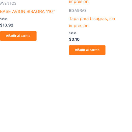
AVENTOS
BISAGRAS
BASE AVION BISAGRA 110°
Tapa para bisagras, sin
Valorado
$
13.92
impresión
con
0
de
Añadir al carrito
5
Valorado
$
3.10
con
0
de
Añadir al carrito
5