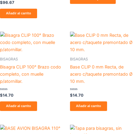
Valorado
5
$
96.67
con
elegir
0
de
Añadir al carrito
en
5
la
página
de
producto
BISAGRAS
BISAGRAS
Bisagra CLIP 100° Brazo codo
Base CLIP 0 mm Recta, de
completo, con muelle
acero c/taquete premontado Ø
p/atornillar.
10 mm.
Valorado
Valorado
$
14.70
$
14.70
con
con
0
0
de
de
Añadir al carrito
Añadir al carrito
5
5