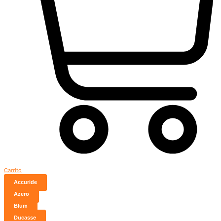
Carrito
Accuride
Azero
Blum
Ducasse