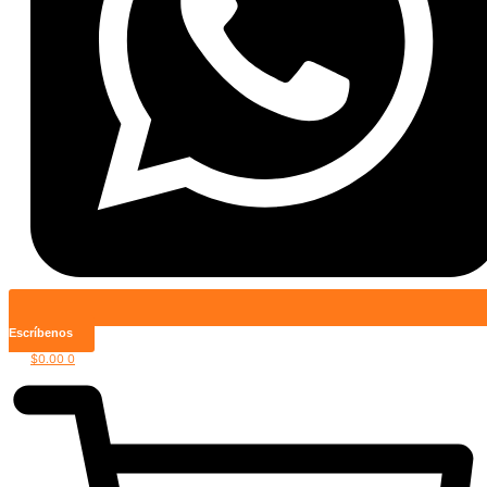
Escríbenos
$
0.00
0