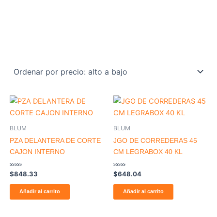
BLUM
BLUM
PZA DELANTERA DE CORTE
JGO DE CORREDERAS 45
CAJON INTERNO
CM LEGRABOX 40 KL
Valorado
Valorado
$
848.33
$
648.04
con
con
0
0
de
de
Añadir al carrito
Añadir al carrito
5
5