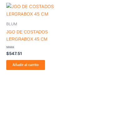
BLUM
JGO DE COSTADOS
LERGRABOX 45 CM
Valorado
$
547.51
con
0
de
Añadir al carrito
5