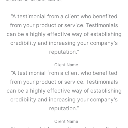
J
p
u
o
e
“A testimonial from a client who benefited
s
g
i
o
from your product or service. Testimonials
m
K
p
can be a highly effective way of establishing
I
l
4
credibility and increasing your company's
e
c
,
reputation.”
a
G
n
r
t
Client Name
i
i
“A testimonial from a client who benefited
s
d
p
a
from your product or service. Testimonials
o
d
can be a highly effective way of establishing
l
v
credibility and increasing your company's
o
-
reputation.”
P
a
Client Name
r