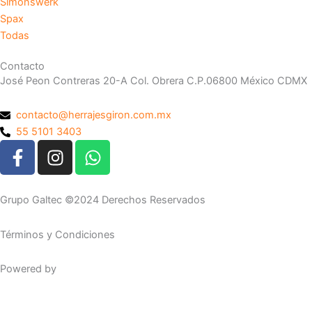
Simonswerk
Spax
Todas
Contacto
José Peon Contreras 20-A Col. Obrera C.P.06800 México CDMX
contacto@herrajesgiron.com.mx
55 5101 3403
F
I
W
a
n
h
c
s
a
e
t
t
Grupo Galtec ©2024 Derechos Reservados
b
a
s
o
g
a
Términos y Condiciones
o
r
p
k
a
p
Powered by
Maguey Studio
-
m
f