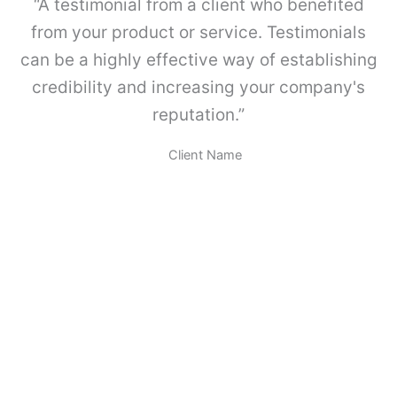
“A testimonial from a client who benefited
a
M
from your product or service. Testimonials
E
can be a highly effective way of establishing
T
A
credibility and increasing your company's
B
reputation.”
O
X
.
Client Name
c
a
n
t
i
d
a
d