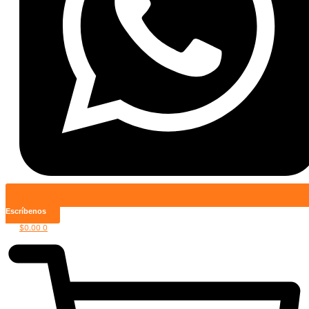
Escríbenos
$
0.00
0