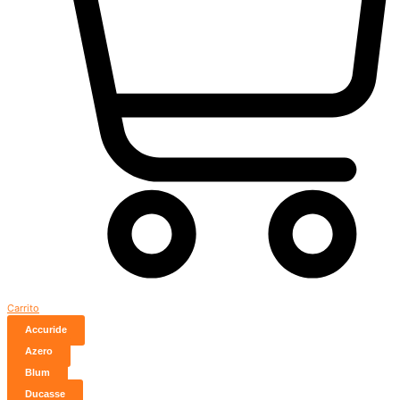
Carrito
Accuride
Azero
Blum
Ducasse