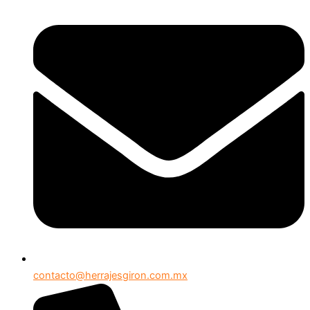
contacto@herrajesgiron.com.mx