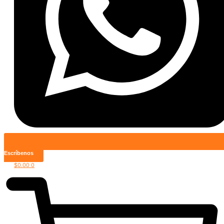
Escríbenos
$
0.00
0