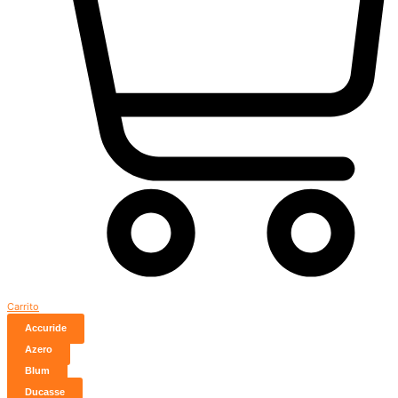
Carrito
Accuride
Azero
Blum
Ducasse