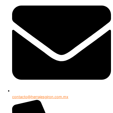
contacto@herrajesgiron.com.mx