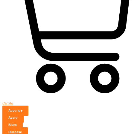
Carrito
Accuride
Azero
Blum
Ducasse