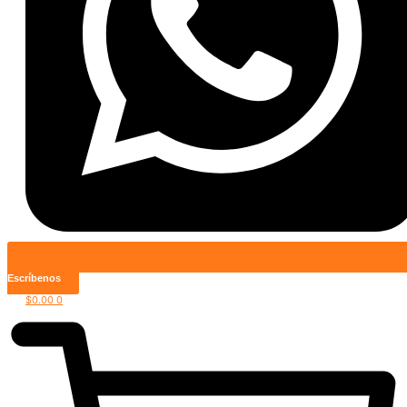
Escríbenos
$
0.00
0