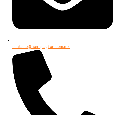
contacto@herrajesgiron.com.mx