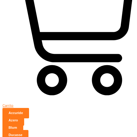
Carrito
Accuride
Azero
Blum
Ducasse