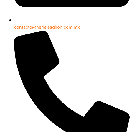
contacto@herrajesgiron.com.mx