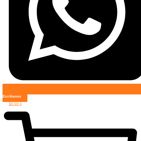
Escríbenos
$
0.00
0