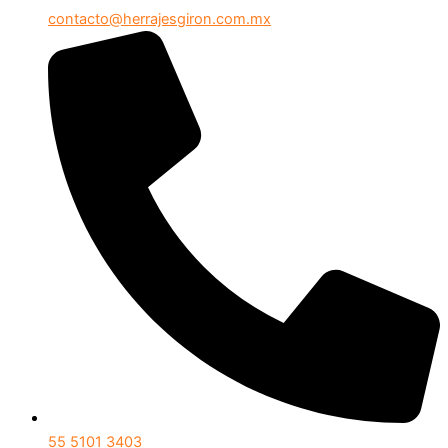
contacto@herrajesgiron.com.mx
55 5101 3403