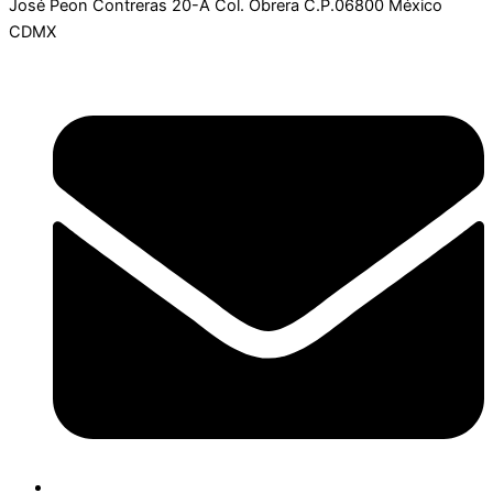
José Peon Contreras 20-A Col. Obrera C.P.06800 México
CDMX