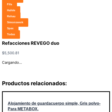
Fifa
Hafele
Rehau
Simonswerk
Spax
Todas
Refacciones REVEGO duo
$
5,500.81
Cargando...
Productos relacionados:
Alojamiento de guardacuerpo simple, Gris polvo-
Para METABOX.