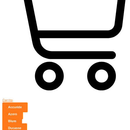
Carrito
Accuride
Azero
Blum
Ducasse