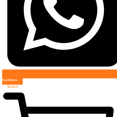
Escríbenos
$
0.00
0