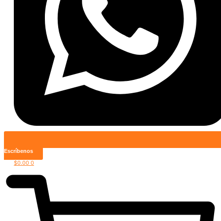
Escríbenos
$
0.00
0