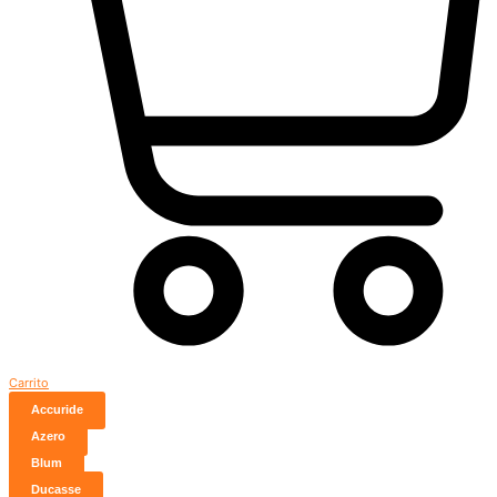
Carrito
Accuride
Azero
Blum
Ducasse