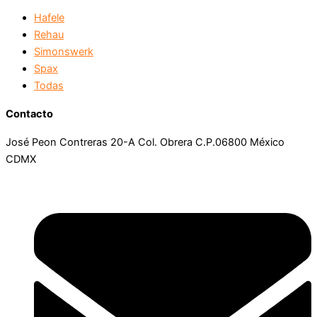
Hafele
Rehau
Simonswerk
Spax
Todas
Contacto
José Peon Contreras 20-A Col. Obrera C.P.06800 México
CDMX