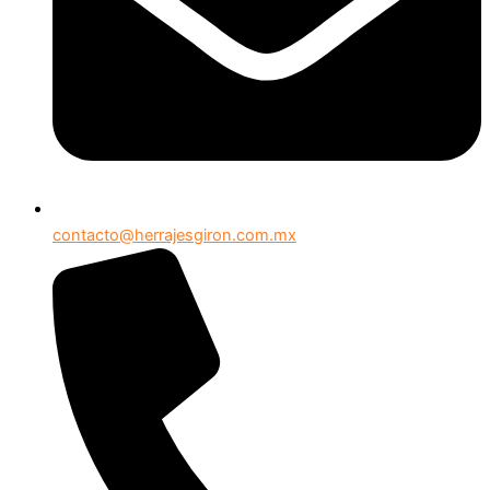
contacto@herrajesgiron.com.mx