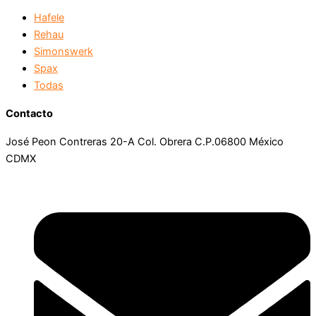
Hafele
Rehau
Simonswerk
Spax
Todas
Contacto
José Peon Contreras 20-A Col. Obrera C.P.06800 México
CDMX