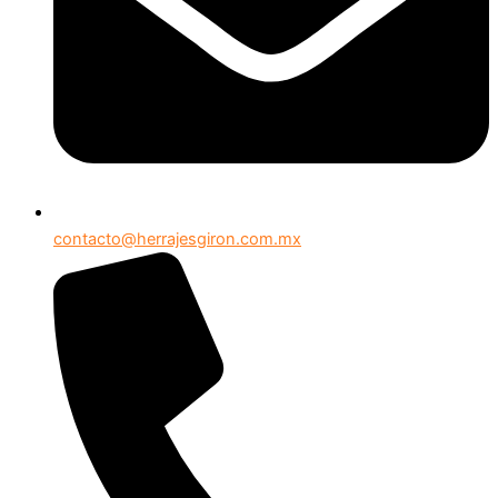
contacto@herrajesgiron.com.mx