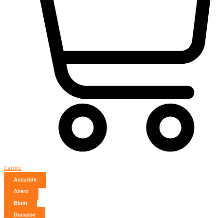
Carrito
Accuride
Azero
Blum
Ducasse