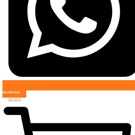
Escríbenos
$
0.00
0