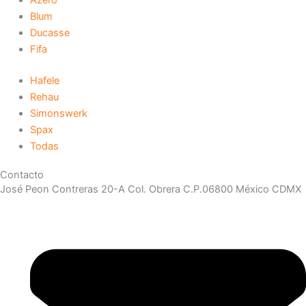
Azero
Blum
Ducasse
Fifa
Hafele
Rehau
Simonswerk
Spax
Todas
Contacto
José Peon Contreras 20-A Col. Obrera C.P.06800 México CDMX