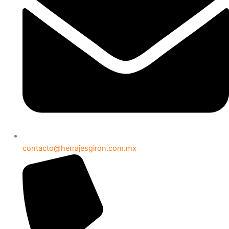
contacto@herrajesgiron.com.mx