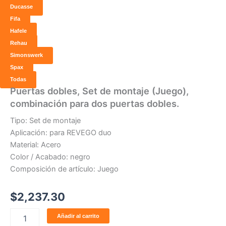
Ducasse
Fifa
Hafele
Rehau
Simonswerk
Spax
Todas
Puertas
Puertas dobles, Set de montaje (Juego),
dobles,
combinación para dos puertas dobles.
Set
de
Tipo: Set de montaje
montaje
Aplicación: para REVEGO duo
(Juego),
Material: Acero
combinación
Color / Acabado: negro
para
Composición de artículo: Juego
dos
puertas
dobles.
$
2,237.30
cantidad
Añadir al carrito