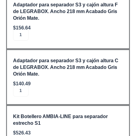
para
Adaptador para separador S3 y cajón altura F
separador
de LEGRABOX. Ancho 218 mm Acabado Gris
S3
Orión Mate.
y
cajón
$
156.64
altura
Añadir al carrito
F
de
LEGRABOX.
Adaptador
Ancho
para
Adaptador para separador S3 y cajón altura C
218
separador
de LEGRABOX. Ancho 218 mm Acabado Gris
mm
S3
Orión Mate.
Acabado
y
Gris
cajón
$
140.49
Orión
altura
Añadir al carrito
Mate.
C
cantidad
de
LEGRABOX.
Este
Ancho
producto
Kit Botellero AMBIA-LINE para separador
218
tiene
estrecho S1
mm
múltiples
Acabado
$
526.43