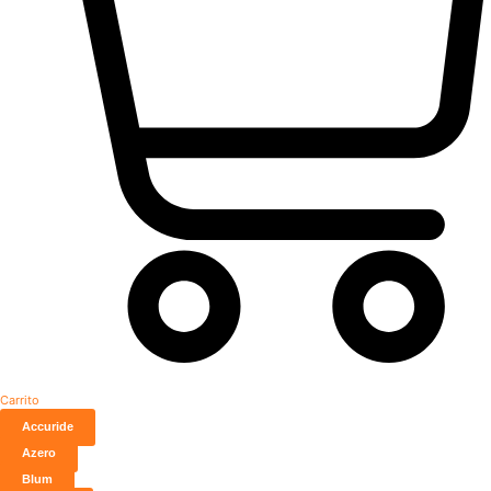
Carrito
Accuride
Azero
Blum