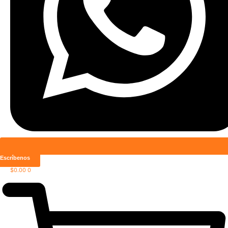
Escríbenos
$
0.00
0