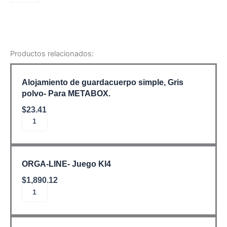
Productos relacionados:
Alojamiento
de
Alojamiento de guardacuerpo simple, Gris
guardacuerpo
polvo- Para METABOX.
simple,
Gris
$
23.41
polvo-
Añadir al carrito
Para
METABOX.
cantidad
ORGA-
LINE-
ORGA-LINE- Juego KI4
Juego
KI4
$
1,890.12
cantidad
Añadir al carrito
Adaptador