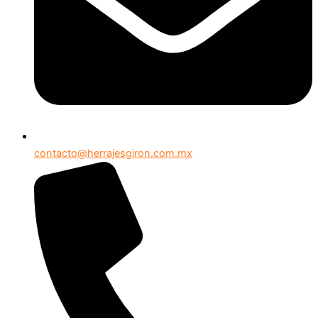
contacto@herrajesgiron.com.mx