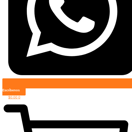
Escríbenos
$
0.00
0