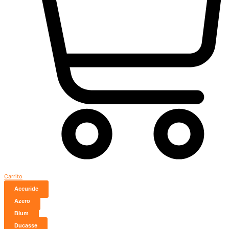
Carrito
Accuride
Azero
Blum
Ducasse