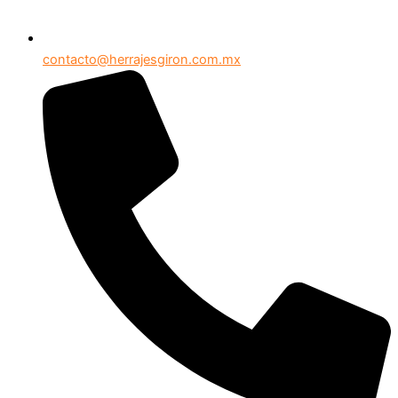
contacto@herrajesgiron.com.mx