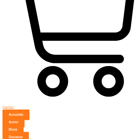
Carrito
Accuride
Azero
Blum
Ducasse