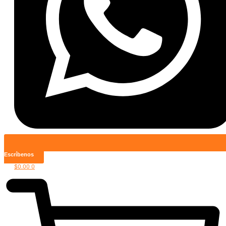
Escríbenos
$
0.00
0