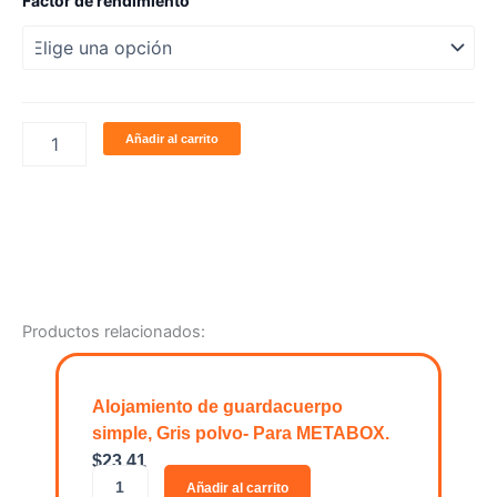
Factor de rendimiento
de
mecanismo
de
elevación
AVENTOS
HK-
Añadir al carrito
XS
PARA
TIP
ON
cantidad
Productos relacionados:
Alojamiento de guardacuerpo
simple, Gris polvo- Para METABOX.
$
23.41
A
Añadir al carrito
l