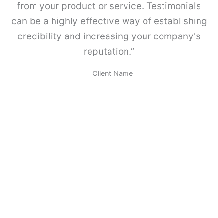
M
from your product or service. Testimonials
E
can be a highly effective way of establishing
T
A
credibility and increasing your company's
B
reputation.”
O
X
.
Client Name
c
a
n
t
i
d
a
d