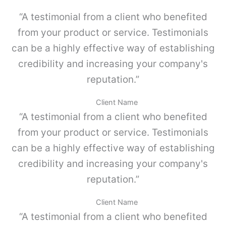
o
e
“A testimonial from a client who benefited
s
g
i
o
from your product or service. Testimonials
m
K
p
can be a highly effective way of establishing
I
l
4
credibility and increasing your company's
e
c
,
reputation.”
a
G
n
r
t
Client Name
i
i
“A testimonial from a client who benefited
s
d
p
a
from your product or service. Testimonials
o
d
can be a highly effective way of establishing
l
v
credibility and increasing your company's
o
-
reputation.”
P
a
Client Name
r
“A testimonial from a client who benefited
a