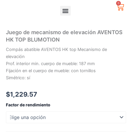
Ir
0
Carr
al
contenido
Juego de mecanismo de elevación AVENTOS
HK TOP BLUMOTION
Compás abatible AVENTOS HK top Mecanismo de
elevación
Prof. interior min. cuerpo de mueble: 187 mm
Fijación en el cuerpo de mueble: con tornillos
Simétrico: sí
$
1,229.57
Juego
Factor de rendimiento
de
mecanismo
de
elevación