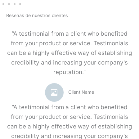
E
-
Reseñas de nuestros clientes
J
u
e
“A testimonial from a client who benefited
g
o
from your product or service. Testimonials
K
can be a highly effective way of establishing
I
4
credibility and increasing your company's
c
reputation.”
a
n
t
i
Client Name
d
a
“A testimonial from a client who benefited
d
from your product or service. Testimonials
can be a highly effective way of establishing
credibility and increasing your company's