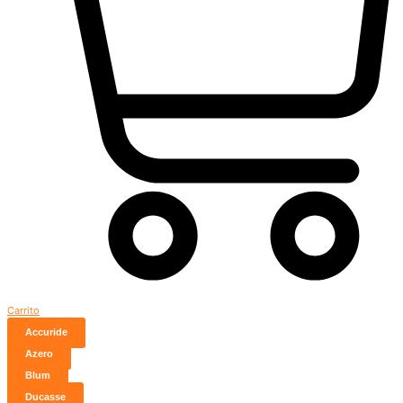
Carrito
Accuride
Azero
Blum
Ducasse