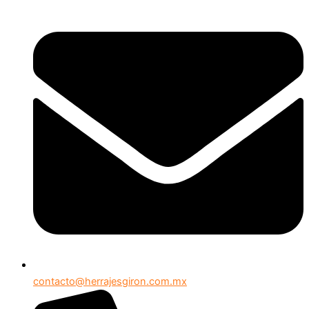
contacto@herrajesgiron.com.mx