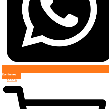
Escríbenos
$
0.00
0