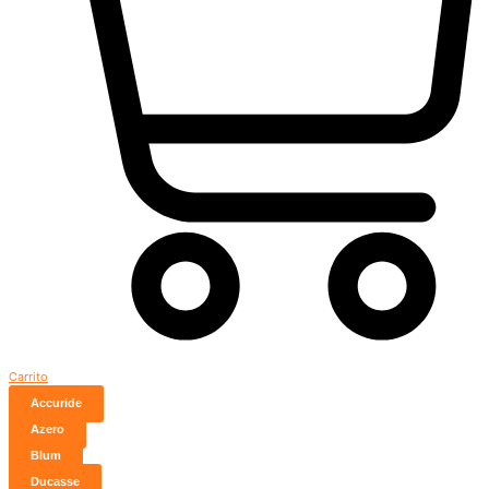
Carrito
Accuride
Azero
Blum
Ducasse