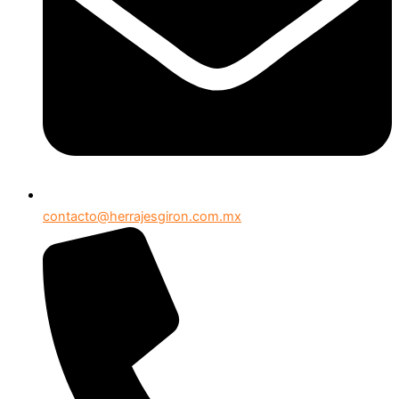
contacto@herrajesgiron.com.mx