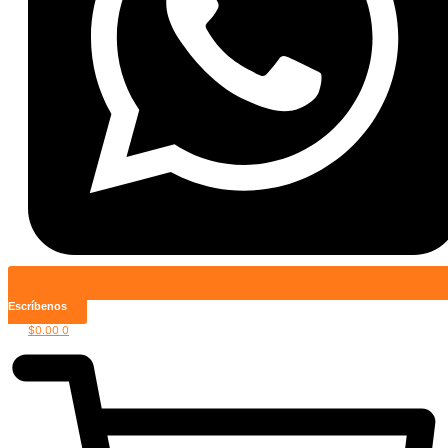
Escríbenos
$
0.00
0