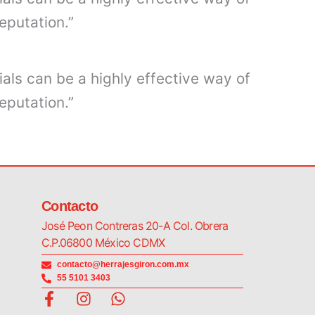
eputation.”
ials can be a highly effective way of
eputation.”
Contacto
José Peon Contreras 20-A Col. Obrera
C.P.06800 México CDMX
contacto@herrajesgiron.com.mx
55 5101 3403
F
I
W
a
n
h