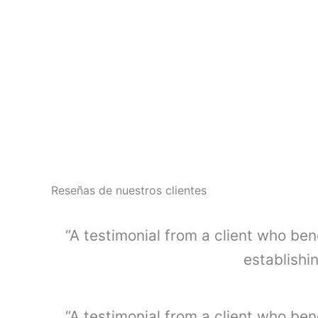
T
A
B
O
X
.
c
a
n
t
i
d
a
Reseñas de nuestros clientes
d
“A testimonial from a client who ben
establishi
“A testimonial from a client who ben