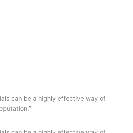
i
d
a
d
ials can be a highly effective way of
eputation.”
ials can be a highly effective way of