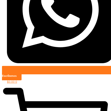
Escríbenos
$
0.00
0