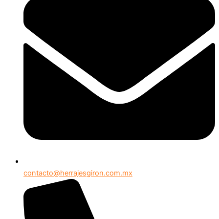
contacto@herrajesgiron.com.mx