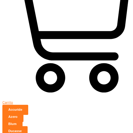
Carrito
Accuride
Azero
Blum
Ducasse