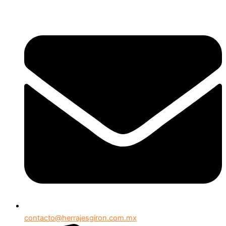
contacto@herrajesgiron.com.mx