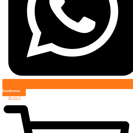
Escríbenos
$
0.00
0