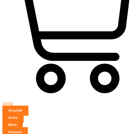
Carrito
Accuride
Azero
Blum
Ducasse