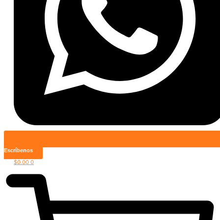
Escríbenos
$
0.00
0