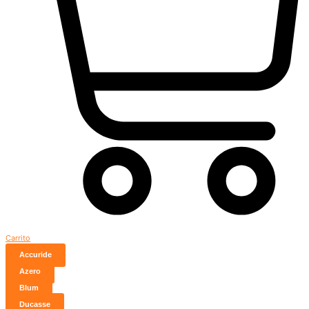
Carrito
Accuride
Azero
Blum
Ducasse