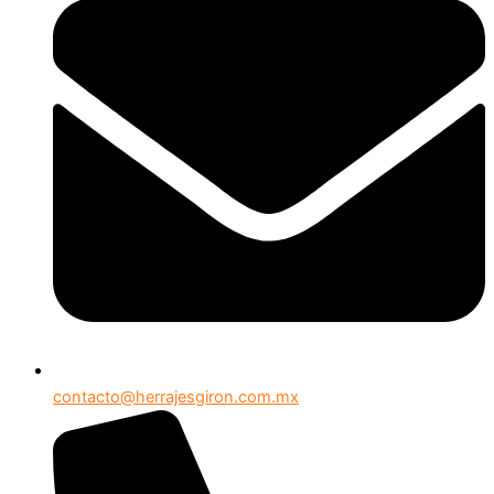
contacto@herrajesgiron.com.mx