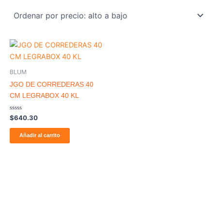
BLUM
JGO DE CORREDERAS 40
CM LEGRABOX 40 KL
Valorado
$
640.30
con
0
de
Añadir al carrito
5