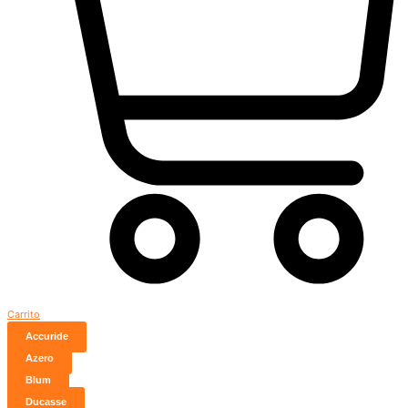
Carrito
Accuride
Azero
Blum
Ducasse