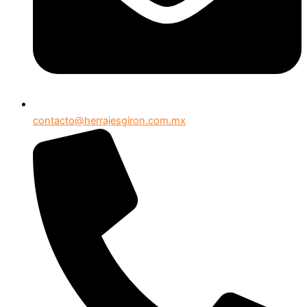
contacto@herrajesgiron.com.mx