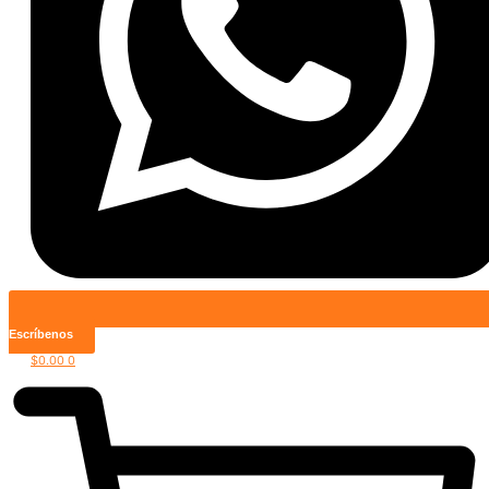
Escríbenos
$
0.00
0