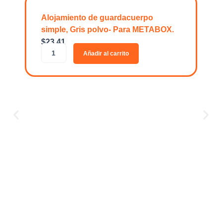
Alojamiento de guardacuerpo
simple, Gris polvo- Para METABOX.
$
23.41
A
Añadir al carrito
l
o
j
a
m
i
e
n
t
o
O
d
$
1
e
O
g
R
u
G
a
A
r
-
d
L