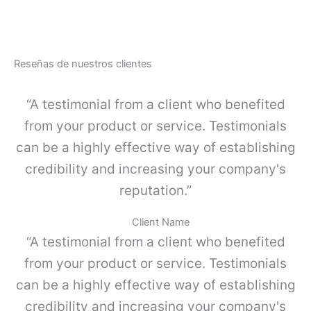
a
I
c
N
u
E
e
-
r
Reseñas de nuestros clientes
J
p
u
o
e
“A testimonial from a client who benefited
s
g
i
o
from your product or service. Testimonials
m
K
p
can be a highly effective way of establishing
I
l
4
credibility and increasing your company's
e
c
,
reputation.”
a
G
n
r
t
Client Name
i
i
“A testimonial from a client who benefited
s
d
p
a
from your product or service. Testimonials
o
d
can be a highly effective way of establishing
l
v
credibility and increasing your company's
o