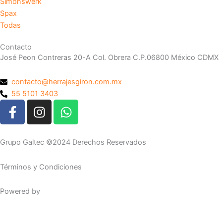
Simonswerk
Spax
Todas
Contacto
José Peon Contreras 20-A Col. Obrera C.P.06800 México CDMX
contacto@herrajesgiron.com.mx
55 5101 3403
F
I
W
a
n
h
c
s
a
e
t
t
Grupo Galtec ©2024 Derechos Reservados
b
a
s
o
g
a
Términos y Condiciones
o
r
p
k
a
p
Powered by
Maguey Studio
-
m
f