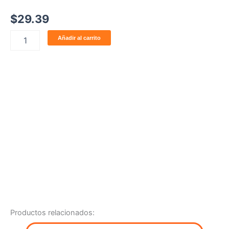
$
29.39
Bisagra
Añadir al carrito
CLIP
100°
Brazo
codo
completo,
con
muelle
p/presión.
cantidad
Productos relacionados: