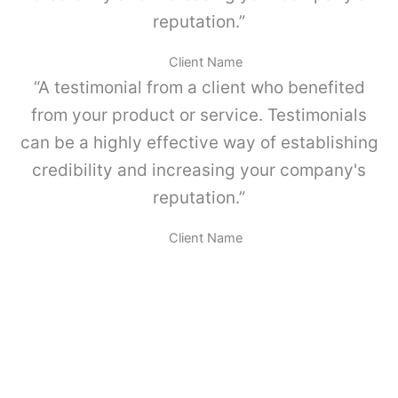
-
reputation.”
P
a
Client Name
r
“A testimonial from a client who benefited
a
M
from your product or service. Testimonials
E
can be a highly effective way of establishing
T
A
credibility and increasing your company's
B
reputation.”
O
X
.
Client Name
c
a
n
t
i
d
a
d